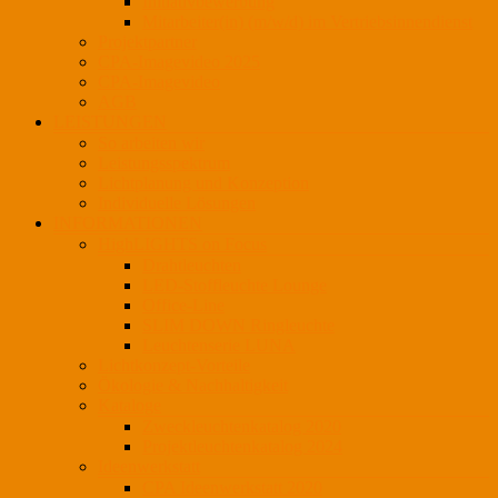
Initiativbewerbung
Mitarbeiter(in) (m/w/d) im Vertriebsinnendienst
Projektpartner
CPA-Imagevideo 2025
CPA-Imagevideo
AGB
LEISTUNGEN
So arbeiten wir
Leistungsspektrum
Lichtplanung und Konzeption
Individuelle Lösungen
INFORMATIONEN
HighLIGHTS on Focus
Drahtleuchten
LED-Stoffleuchte Lounge
Office-Line
SLIM DOWN Ringleuchte
Leuchtenserie LUNA
Lichtkonzept-Vorteile
Ökologie & Nachhaltigkeit
Kataloge
Zweckleuchtenkatalog 2020
Projektleuchtenkatalog 2024
Ideenwerkstatt
CPA Ideenwerkstatt 2020