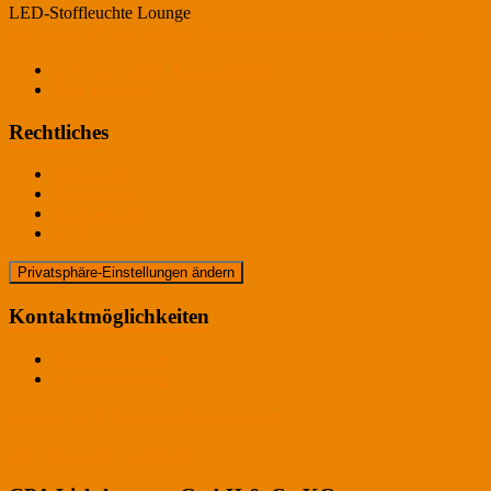
LED-Stoffleuchte Lounge
cpa-admin
25. Juni 2020
3. August 2020
Hightlight on Focus
←
Flyer Galerie & Ausstellungen
Drahtleuchten
→
Rechtliches
Impressum
Datenschutz
Bildnachweis
AGB
Privatsphäre-Einstellungen ändern
Kontaktmöglichkeiten
Ansprechpartner
Kontaktformular
Historie der Privatsphäre-Einstellungen
Einwilligungen widerrufen