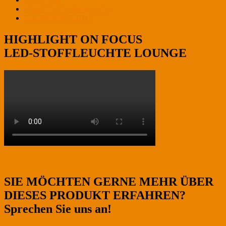
SLIM DOWN Ringleuchte
Leuchtenserie LUNA
HIGHLIGHT ON FOCUS
LED-STOFFLEUCHTE LOUNGE
SIE MÖCHTEN GERNE MEHR ÜBER
DIESES PRODUKT ERFAHREN?
Sprechen Sie uns an!