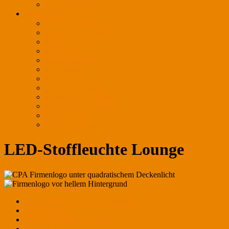
Ansprechpartner
REFERENZEN
Außenbeleuchtung
Auto / Motor / Sport
Bäckerei / Café
Bekleidung
Einkaufszentren
Frischewaren
Gastronomie
Juwelier / Optiker
Kosmetik / Apotheken
Lederwaren / Schuhe
Messe / Event
Verkaufsflächen
LED-Stoffleuchte Lounge
HighLIGHTS on Focus-Übersicht
Drahtleuchten
LED-Stoffleuchte Lounge
Office-Line