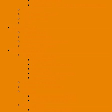
Initiativbewerbung
Mitarbeiter(in) (m/w/d) im Vertriebsinnendienst
Projektpartner
CPA-Imagevideo 2025
CPA-Imagevideo
AGB
LEISTUNGEN
So arbeiten wir
Leistungsspektrum
Lichtplanung und Konzeption
Individuelle Lösungen
INFORMATIONEN
HighLIGHTS on Focus
Drahtleuchten
LED-Stoffleuchte Lounge
Office-Line
SLIM DOWN Ringleuchte
Leuchtenserie LUNA
Lichtkonzept-Vorteile
Ökologie & Nachhaltigkeit
Kataloge
Zweckleuchtenkatalog 2020
Projektleuchtenkatalog 2024
Ideenwerkstatt
CPA Ideenwerkstatt 2020