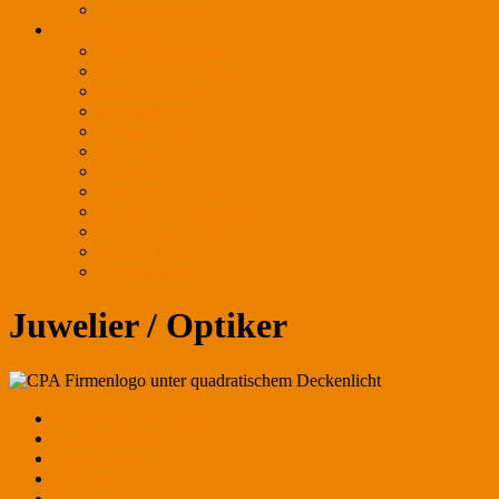
Ansprechpartner
REFERENZEN
Außenbeleuchtung
Auto / Motor / Sport
Bäckerei / Café
Bekleidung
Einkaufszentren
Frischewaren
Gastronomie
Juwelier / Optiker
Kosmetik / Apotheken
Lederwaren / Schuhe
Messe / Event
Verkaufsflächen
Juwelier / Optiker
Referenzen im Überblick
Außenbeleuchtung
Auto / Motor / Sport
Bäckerei / Café
Bekleidung