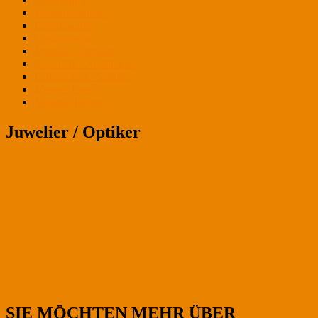
Einkaufszentren
Frischewaren
Gastronomie
Juwelier / Optiker
Kosmetik / Apotheken
Lederwaren / Schuhe
Messe / Event
Verkaufsflächen
Juwelier / Optiker
SIE MÖCHTEN MEHR ÜBER