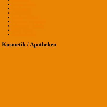
Einkaufszentren
Frischewaren
Gastronomie
Juwelier / Optiker
Kosmetik / Apotheken
Lederwaren / Schuhe
Messe / Event
Verkaufsflächen
Kosmetik / Apotheken