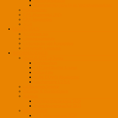
Initiativbewerbung
Mitarbeiter(in) (m/w/d) im Vertriebsinnendienst
Projektpartner
CPA-Imagevideo 2025
CPA-Imagevideo
AGB
LEISTUNGEN
So arbeiten wir
Leistungsspektrum
Lichtplanung und Konzeption
Individuelle Lösungen
INFORMATIONEN
HighLIGHTS on Focus
Drahtleuchten
LED-Stoffleuchte Lounge
Office-Line
SLIM DOWN Ringleuchte
Leuchtenserie LUNA
Lichtkonzept-Vorteile
Ökologie & Nachhaltigkeit
Kataloge
Zweckleuchtenkatalog 2020
Projektleuchtenkatalog 2024
Ideenwerkstatt
CPA Ideenwerkstatt 2020