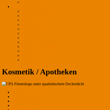
Ansprechpartner
REFERENZEN
Außenbeleuchtung
Auto / Motor / Sport
Bäckerei / Café
Bekleidung
Einkaufszentren
Frischewaren
Gastronomie
Juwelier / Optiker
Kosmetik / Apotheken
Lederwaren / Schuhe
Messe / Event
Verkaufsflächen
Kosmetik / Apotheken
Referenzen im Überblick
Außenbeleuchtung
Auto / Motor / Sport
Bäckerei / Café
Bekleidung