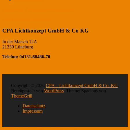
Historie der Privatsphäre-Einstellungen
Einwilligungen widerrufen
CPA Lichtkonzept GmbH & Co KG
In der Marsch 12A
21339 Lüneburg
Telefon: 04131-68486-70
Copyright © 2026
CPA – Lichtkonzept GmbH & Co. KG
.
Bereitgestellt von
WordPress
. Theme: Spacious von
ThemeGrill
.
Datenschutz
Impressum
Cookie Consent mit Real Cookie Banner