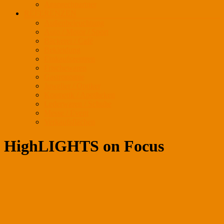
Ansprechpartner
REFERENZEN
Außenbeleuchtung
Auto / Motor / Sport
Bäckerei / Café
Bekleidung
Einkaufszentren
Frischewaren
Gastronomie
Juwelier / Optiker
Kosmetik / Apotheken
Lederwaren / Schuhe
Messe / Event
Verkaufsflächen
HighLIGHTS on Focus