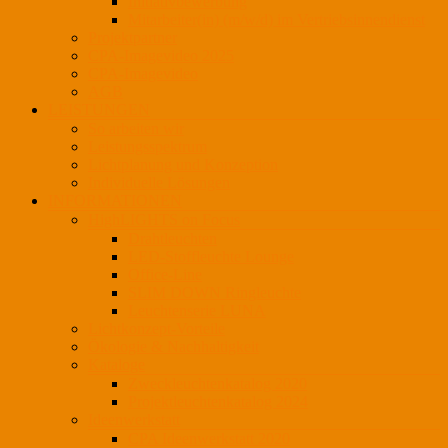
Initiativbewerbung
Mitarbeiter(in) (m/w/d) im Vertriebsinnendienst
Projektpartner
CPA-Imagevideo 2025
CPA-Imagevideo
AGB
LEISTUNGEN
So arbeiten wir
Leistungsspektrum
Lichtplanung und Konzeption
Individuelle Lösungen
INFORMATIONEN
HighLIGHTS on Focus
Drahtleuchten
LED-Stoffleuchte Lounge
Office-Line
SLIM DOWN Ringleuchte
Leuchtenserie LUNA
Lichtkonzept-Vorteile
Ökologie & Nachhaltigkeit
Kataloge
Zweckleuchtenkatalog 2020
Projektleuchtenkatalog 2024
Ideenwerkstatt
CPA Ideenwerkstatt 2020