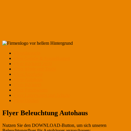
Flyerübersicht
Flyer Galerie & Ausstellungen
Flyer Bäckerei 2020
Flyer Mode und Textil
Flyer Apotheke
Flyer Autohaus
Flyer Bäckerei
Flyer Frischwaren
Flyer Lederwaren und Schuhe
Flyer Optiker
Flyer Beleuchtung Autohaus
Nutzen Sie den DOWNLOAD-Button, um sich unseren
Beleuchtungsflyer für Autohäuser anzuschauen: