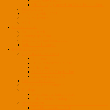
Initiativbewerbung
Mitarbeiter(in) (m/w/d) im Vertriebsinnendienst
Projektpartner
CPA-Imagevideo 2025
CPA-Imagevideo
AGB
LEISTUNGEN
So arbeiten wir
Leistungsspektrum
Lichtplanung und Konzeption
Individuelle Lösungen
INFORMATIONEN
HighLIGHTS on Focus
Drahtleuchten
LED-Stoffleuchte Lounge
Office-Line
SLIM DOWN Ringleuchte
Leuchtenserie LUNA
Lichtkonzept-Vorteile
Ökologie & Nachhaltigkeit
Kataloge
Zweckleuchtenkatalog 2020
Projektleuchtenkatalog 2024
Ideenwerkstatt
CPA Ideenwerkstatt 2020