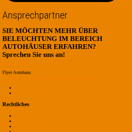
Ansprechpartner
SIE MÖCHTEN MEHR ÜBER
BELEUCHTUNG IM BEREICH
AUTOHÄUSER ERFAHREN?
Sprechen Sie uns an!
Flyer Autohaus
cpa-admin
18. Mai 2020
20. November 2020
Flyer
←
Flyer Apotheke
Flyer Bäckerei
→
Rechtliches
Impressum
Datenschutz
Bildnachweis
AGB