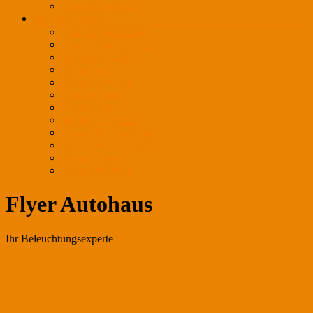
Ansprechpartner
REFERENZEN
Außenbeleuchtung
Auto / Motor / Sport
Bäckerei / Café
Bekleidung
Einkaufszentren
Frischewaren
Gastronomie
Juwelier / Optiker
Kosmetik / Apotheken
Lederwaren / Schuhe
Messe / Event
Verkaufsflächen
Flyer Autohaus
Ihr Beleuchtungsexperte