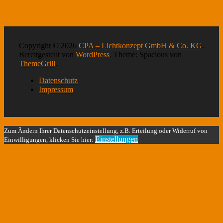
Copyright © 2026
CPA – Lichtkonzept GmbH & Co. KG
.
Bereitgestellt von
WordPress
. Theme: Spacious von
ThemeGrill
.
Datenschutz
Impressum
Cookie Consent mit Real Cookie Banner
Zum Ändern Ihrer Datenschutzeinstellung, z.B. Erteilung oder Widerruf von
Einstellungen
Einwilligungen, klicken Sie hier: