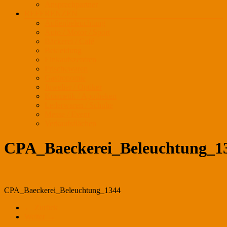
Ansprechpartner
REFERENZEN
Außenbeleuchtung
Auto / Motor / Sport
Bäckerei / Café
Bekleidung
Einkaufszentren
Frischewaren
Gastronomie
Juwelier / Optiker
Kosmetik / Apotheken
Lederwaren / Schuhe
Messe / Event
Verkaufsflächen
CPA_Baeckerei_Beleuchtung_1
CPA_Baeckerei_Beleuchtung_1344
← Zurück
Weiter →