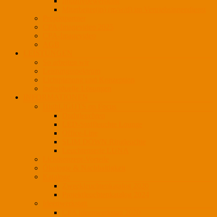
Initiativbewerbung
Mitarbeiter(in) (m/w/d) im Vertriebsinnendienst
Projektpartner
CPA-Imagevideo 2025
CPA-Imagevideo
AGB
LEISTUNGEN
So arbeiten wir
Leistungsspektrum
Lichtplanung und Konzeption
Individuelle Lösungen
INFORMATIONEN
HighLIGHTS on Focus
Drahtleuchten
LED-Stoffleuchte Lounge
Office-Line
SLIM DOWN Ringleuchte
Leuchtenserie LUNA
Lichtkonzept-Vorteile
Ökologie & Nachhaltigkeit
Kataloge
Zweckleuchtenkatalog 2020
Projektleuchtenkatalog 2024
Ideenwerkstatt
CPA Ideenwerkstatt 2020