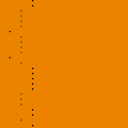
Initiativbewerbung
Mitarbeiter(in) (m/w/d) im Vertriebsinnendienst
Projektpartner
CPA-Imagevideo 2025
CPA-Imagevideo
AGB
LEISTUNGEN
So arbeiten wir
Leistungsspektrum
Lichtplanung und Konzeption
Individuelle Lösungen
INFORMATIONEN
HighLIGHTS on Focus
Drahtleuchten
LED-Stoffleuchte Lounge
Office-Line
SLIM DOWN Ringleuchte
Leuchtenserie LUNA
Lichtkonzept-Vorteile
Ökologie & Nachhaltigkeit
Kataloge
Zweckleuchtenkatalog 2020
Projektleuchtenkatalog 2024
Ideenwerkstatt
CPA Ideenwerkstatt 2020