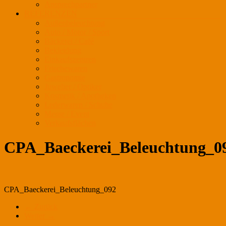
Ansprechpartner
REFERENZEN
Außenbeleuchtung
Auto / Motor / Sport
Bäckerei / Café
Bekleidung
Einkaufszentren
Frischewaren
Gastronomie
Juwelier / Optiker
Kosmetik / Apotheken
Lederwaren / Schuhe
Messe / Event
Verkaufsflächen
CPA_Baeckerei_Beleuchtung_0
CPA_Baeckerei_Beleuchtung_092
← Zurück
Weiter →