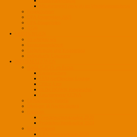
Initiativbewerbung
Mitarbeiter(in) (m/w/d) im Vertriebsinnendienst
Projektpartner
CPA-Imagevideo 2025
CPA-Imagevideo
AGB
LEISTUNGEN
So arbeiten wir
Leistungsspektrum
Lichtplanung und Konzeption
Individuelle Lösungen
INFORMATIONEN
HighLIGHTS on Focus
Drahtleuchten
LED-Stoffleuchte Lounge
Office-Line
SLIM DOWN Ringleuchte
Leuchtenserie LUNA
Lichtkonzept-Vorteile
Ökologie & Nachhaltigkeit
Kataloge
Zweckleuchtenkatalog 2020
Projektleuchtenkatalog 2024
Ideenwerkstatt
CPA Ideenwerkstatt 2020