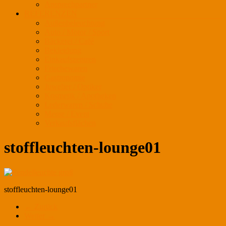
Ansprechpartner
REFERENZEN
Außenbeleuchtung
Auto / Motor / Sport
Bäckerei / Café
Bekleidung
Einkaufszentren
Frischewaren
Gastronomie
Juwelier / Optiker
Kosmetik / Apotheken
Lederwaren / Schuhe
Messe / Event
Verkaufsflächen
stoffleuchten-lounge01
stoffleuchten-lounge01
← Zurück
Weiter →