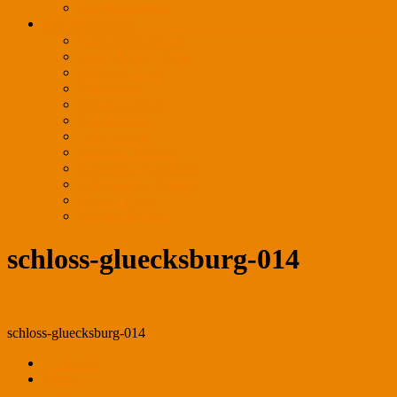
Ansprechpartner
REFERENZEN
Außenbeleuchtung
Auto / Motor / Sport
Bäckerei / Café
Bekleidung
Einkaufszentren
Frischewaren
Gastronomie
Juwelier / Optiker
Kosmetik / Apotheken
Lederwaren / Schuhe
Messe / Event
Verkaufsflächen
schloss-gluecksburg-014
schloss-gluecksburg-014
← Zurück
Weiter →