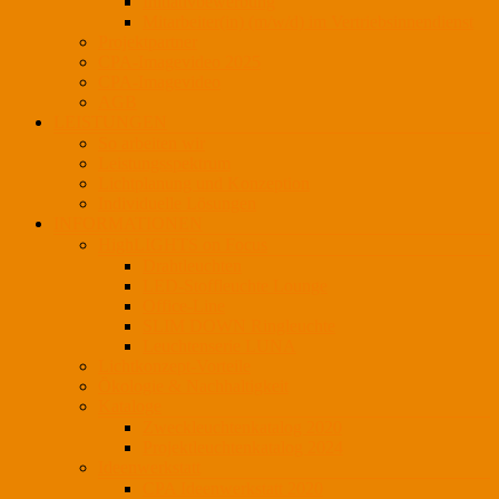
Initiativbewerbung
Mitarbeiter(in) (m/w/d) im Vertriebsinnendienst
Projektpartner
CPA-Imagevideo 2025
CPA-Imagevideo
AGB
LEISTUNGEN
So arbeiten wir
Leistungsspektrum
Lichtplanung und Konzeption
Individuelle Lösungen
INFORMATIONEN
HighLIGHTS on Focus
Drahtleuchten
LED-Stoffleuchte Lounge
Office-Line
SLIM DOWN Ringleuchte
Leuchtenserie LUNA
Lichtkonzept-Vorteile
Ökologie & Nachhaltigkeit
Kataloge
Zweckleuchtenkatalog 2020
Projektleuchtenkatalog 2024
Ideenwerkstatt
CPA Ideenwerkstatt 2020