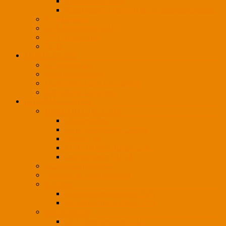
Initiativbewerbung
Mitarbeiter(in) (m/w/d) im Vertriebsinnendienst
Projektpartner
CPA-Imagevideo 2025
CPA-Imagevideo
AGB
LEISTUNGEN
So arbeiten wir
Leistungsspektrum
Lichtplanung und Konzeption
Individuelle Lösungen
INFORMATIONEN
HighLIGHTS on Focus
Drahtleuchten
LED-Stoffleuchte Lounge
Office-Line
SLIM DOWN Ringleuchte
Leuchtenserie LUNA
Lichtkonzept-Vorteile
Ökologie & Nachhaltigkeit
Kataloge
Zweckleuchtenkatalog 2020
Projektleuchtenkatalog 2024
Ideenwerkstatt
CPA Ideenwerkstatt 2020