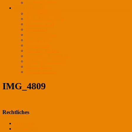
Ansprechpartner
REFERENZEN
Außenbeleuchtung
Auto / Motor / Sport
Bäckerei / Café
Bekleidung
Einkaufszentren
Frischewaren
Gastronomie
Juwelier / Optiker
Kosmetik / Apotheken
Lederwaren / Schuhe
Messe / Event
Verkaufsflächen
IMG_4809
Rechtliches
Impressum
Datenschutz