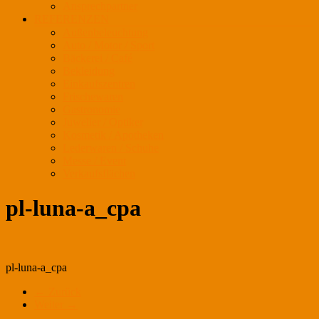
Ansprechpartner
REFERENZEN
Außenbeleuchtung
Auto / Motor / Sport
Bäckerei / Café
Bekleidung
Einkaufszentren
Frischewaren
Gastronomie
Juwelier / Optiker
Kosmetik / Apotheken
Lederwaren / Schuhe
Messe / Event
Verkaufsflächen
pl-luna-a_cpa
pl-luna-a_cpa
← Zurück
Weiter →