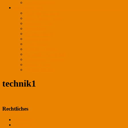
Ansprechpartner
REFERENZEN
Außenbeleuchtung
Auto / Motor / Sport
Bäckerei / Café
Bekleidung
Einkaufszentren
Frischewaren
Gastronomie
Juwelier / Optiker
Kosmetik / Apotheken
Lederwaren / Schuhe
Messe / Event
Verkaufsflächen
technik1
Rechtliches
Impressum
Datenschutz