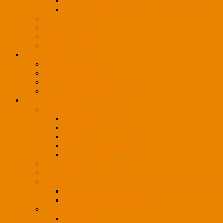
Initiativbewerbung
Mitarbeiter(in) (m/w/d) im Vertriebsinnendienst
Projektpartner
CPA-Imagevideo 2025
CPA-Imagevideo
AGB
LEISTUNGEN
So arbeiten wir
Leistungsspektrum
Lichtplanung und Konzeption
Individuelle Lösungen
INFORMATIONEN
HighLIGHTS on Focus
Drahtleuchten
LED-Stoffleuchte Lounge
Office-Line
SLIM DOWN Ringleuchte
Leuchtenserie LUNA
Lichtkonzept-Vorteile
Ökologie & Nachhaltigkeit
Kataloge
Zweckleuchtenkatalog 2020
Projektleuchtenkatalog 2024
Ideenwerkstatt
CPA Ideenwerkstatt 2020