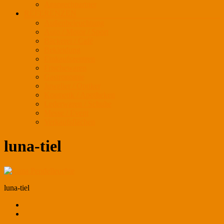
Ansprechpartner
REFERENZEN
Außenbeleuchtung
Auto / Motor / Sport
Bäckerei / Café
Bekleidung
Einkaufszentren
Frischewaren
Gastronomie
Juwelier / Optiker
Kosmetik / Apotheken
Lederwaren / Schuhe
Messe / Event
Verkaufsflächen
luna-tiel
luna-tiel