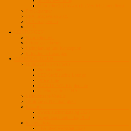
Initiativbewerbung
Mitarbeiter(in) (m/w/d) im Vertriebsinnendienst
Projektpartner
CPA-Imagevideo 2025
CPA-Imagevideo
AGB
LEISTUNGEN
So arbeiten wir
Leistungsspektrum
Lichtplanung und Konzeption
Individuelle Lösungen
INFORMATIONEN
HighLIGHTS on Focus
Drahtleuchten
LED-Stoffleuchte Lounge
Office-Line
SLIM DOWN Ringleuchte
Leuchtenserie LUNA
Lichtkonzept-Vorteile
Ökologie & Nachhaltigkeit
Kataloge
Zweckleuchtenkatalog 2020
Projektleuchtenkatalog 2024
Ideenwerkstatt
CPA Ideenwerkstatt 2020