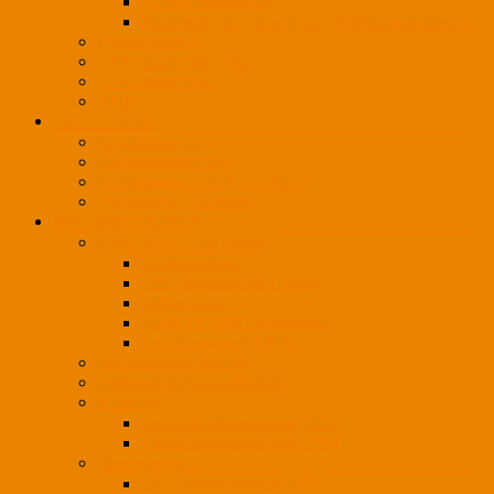
Initiativbewerbung
Mitarbeiter(in) (m/w/d) im Vertriebsinnendienst
Projektpartner
CPA-Imagevideo 2025
CPA-Imagevideo
AGB
LEISTUNGEN
So arbeiten wir
Leistungsspektrum
Lichtplanung und Konzeption
Individuelle Lösungen
INFORMATIONEN
HighLIGHTS on Focus
Drahtleuchten
LED-Stoffleuchte Lounge
Office-Line
SLIM DOWN Ringleuchte
Leuchtenserie LUNA
Lichtkonzept-Vorteile
Ökologie & Nachhaltigkeit
Kataloge
Zweckleuchtenkatalog 2020
Projektleuchtenkatalog 2024
Ideenwerkstatt
CPA Ideenwerkstatt 2020