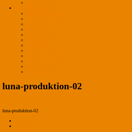
Ansprechpartner
REFERENZEN
Außenbeleuchtung
Auto / Motor / Sport
Bäckerei / Café
Bekleidung
Einkaufszentren
Frischewaren
Gastronomie
Juwelier / Optiker
Kosmetik / Apotheken
Lederwaren / Schuhe
Messe / Event
Verkaufsflächen
luna-produktion-02
luna-produktion-02
← Zurück
Weiter →