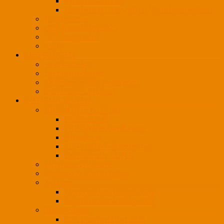
Initiativbewerbung
Mitarbeiter(in) (m/w/d) im Vertriebsinnendienst
Projektpartner
CPA-Imagevideo 2025
CPA-Imagevideo
AGB
LEISTUNGEN
So arbeiten wir
Leistungsspektrum
Lichtplanung und Konzeption
Individuelle Lösungen
INFORMATIONEN
HighLIGHTS on Focus
Drahtleuchten
LED-Stoffleuchte Lounge
Office-Line
SLIM DOWN Ringleuchte
Leuchtenserie LUNA
Lichtkonzept-Vorteile
Ökologie & Nachhaltigkeit
Kataloge
Zweckleuchtenkatalog 2020
Projektleuchtenkatalog 2024
Ideenwerkstatt
CPA Ideenwerkstatt 2020