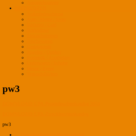
Ansprechpartner
REFERENZEN
Außenbeleuchtung
Auto / Motor / Sport
Bäckerei / Café
Bekleidung
Einkaufszentren
Frischewaren
Gastronomie
Juwelier / Optiker
Kosmetik / Apotheken
Lederwaren / Schuhe
Messe / Event
Verkaufsflächen
pw3
DOWNLOAD: CPA-Projektleuchtenkatalog 2024
DOWNLOAD: CPA-Zweckleuchtenkatalog
pw3
←
Downloadbereich-Ideenwerkstatt