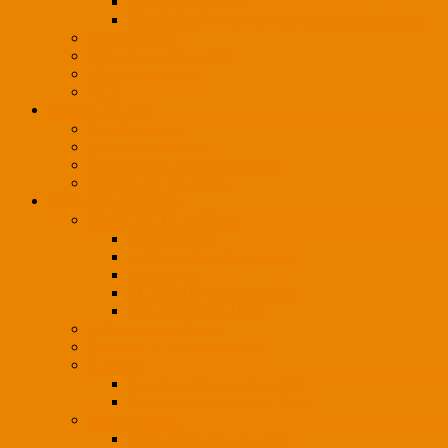
Initiativbewerbung
Mitarbeiter(in) (m/w/d) im Vertriebsinnendienst
Projektpartner
CPA-Imagevideo 2025
CPA-Imagevideo
AGB
LEISTUNGEN
So arbeiten wir
Leistungsspektrum
Lichtplanung und Konzeption
Individuelle Lösungen
INFORMATIONEN
HighLIGHTS on Focus
Drahtleuchten
LED-Stoffleuchte Lounge
Office-Line
SLIM DOWN Ringleuchte
Leuchtenserie LUNA
Lichtkonzept-Vorteile
Ökologie & Nachhaltigkeit
Kataloge
Zweckleuchtenkatalog 2020
Projektleuchtenkatalog 2024
Ideenwerkstatt
CPA Ideenwerkstatt 2020