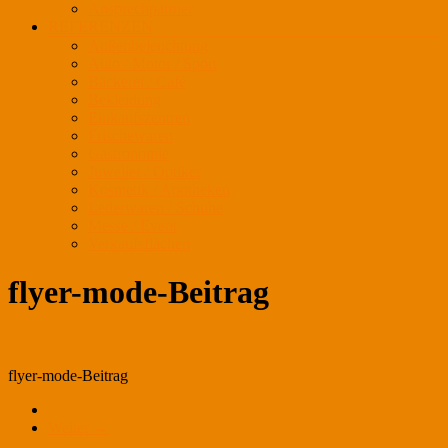
Ansprechpartner
REFERENZEN
Außenbeleuchtung
Auto / Motor / Sport
Bäckerei / Café
Bekleidung
Einkaufszentren
Frischewaren
Gastronomie
Juwelier / Optiker
Kosmetik / Apotheken
Lederwaren / Schuhe
Messe / Event
Verkaufsflächen
flyer-mode-Beitrag
flyer-mode-Beitrag
Weiter →