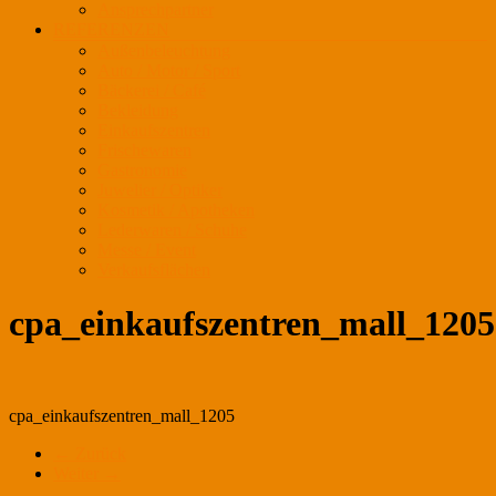
Ansprechpartner
REFERENZEN
Außenbeleuchtung
Auto / Motor / Sport
Bäckerei / Café
Bekleidung
Einkaufszentren
Frischewaren
Gastronomie
Juwelier / Optiker
Kosmetik / Apotheken
Lederwaren / Schuhe
Messe / Event
Verkaufsflächen
cpa_einkaufszentren_mall_1205
cpa_einkaufszentren_mall_1205
← Zurück
Weiter →