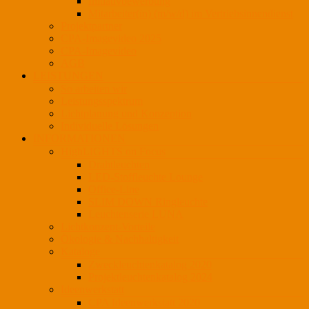
Initiativbewerbung
Mitarbeiter(in) (m/w/d) im Vertriebsinnendienst
Projektpartner
CPA-Imagevideo 2025
CPA-Imagevideo
AGB
LEISTUNGEN
So arbeiten wir
Leistungsspektrum
Lichtplanung und Konzeption
Individuelle Lösungen
INFORMATIONEN
HighLIGHTS on Focus
Drahtleuchten
LED-Stoffleuchte Lounge
Office-Line
SLIM DOWN Ringleuchte
Leuchtenserie LUNA
Lichtkonzept-Vorteile
Ökologie & Nachhaltigkeit
Kataloge
Zweckleuchtenkatalog 2020
Projektleuchtenkatalog 2024
Ideenwerkstatt
CPA Ideenwerkstatt 2020