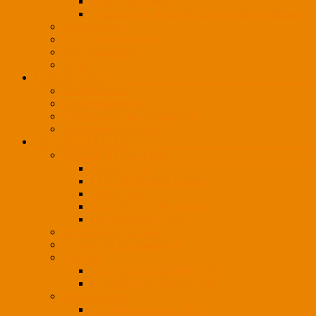
Initiativbewerbung
Mitarbeiter(in) (m/w/d) im Vertriebsinnendienst
Projektpartner
CPA-Imagevideo 2025
CPA-Imagevideo
AGB
LEISTUNGEN
So arbeiten wir
Leistungsspektrum
Lichtplanung und Konzeption
Individuelle Lösungen
INFORMATIONEN
HighLIGHTS on Focus
Drahtleuchten
LED-Stoffleuchte Lounge
Office-Line
SLIM DOWN Ringleuchte
Leuchtenserie LUNA
Lichtkonzept-Vorteile
Ökologie & Nachhaltigkeit
Kataloge
Zweckleuchtenkatalog 2020
Projektleuchtenkatalog 2024
Ideenwerkstatt
CPA Ideenwerkstatt 2020