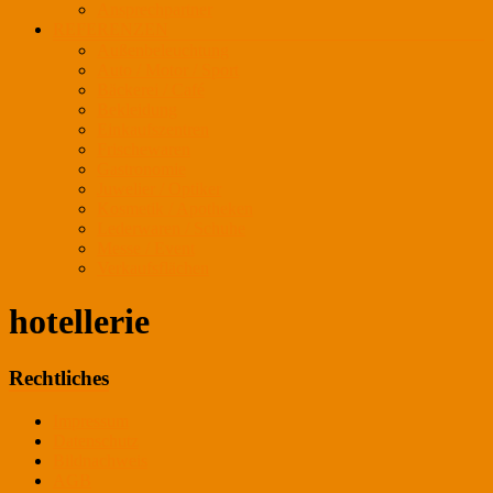
Ansprechpartner
REFERENZEN
Außenbeleuchtung
Auto / Motor / Sport
Bäckerei / Café
Bekleidung
Einkaufszentren
Frischewaren
Gastronomie
Juwelier / Optiker
Kosmetik / Apotheken
Lederwaren / Schuhe
Messe / Event
Verkaufsflächen
hotellerie
Rechtliches
Impressum
Datenschutz
Bildnachweis
AGB