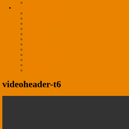
Ansprechpartner
REFERENZEN
Außenbeleuchtung
Auto / Motor / Sport
Bäckerei / Café
Bekleidung
Einkaufszentren
Frischewaren
Gastronomie
Juwelier / Optiker
Kosmetik / Apotheken
Lederwaren / Schuhe
Messe / Event
Verkaufsflächen
videoheader-t6