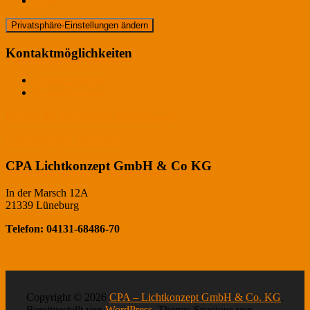
AGB
Privatsphäre-Einstellungen ändern
Kontaktmöglichkeiten
Ansprechpartner
Kontaktformular
Historie der Privatsphäre-Einstellungen
Einwilligungen widerrufen
CPA Lichtkonzept GmbH & Co KG
In der Marsch 12A
21339 Lüneburg
Telefon: 04131-68486-70
Copyright © 2026
CPA – Lichtkonzept GmbH & Co. KG
.
Bereitgestellt von
WordPress
. Theme: Spacious von