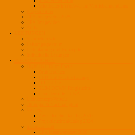
Initiativbewerbung
Mitarbeiter(in) (m/w/d) im Vertriebsinnendienst
Projektpartner
CPA-Imagevideo 2025
CPA-Imagevideo
AGB
LEISTUNGEN
So arbeiten wir
Leistungsspektrum
Lichtplanung und Konzeption
Individuelle Lösungen
INFORMATIONEN
HighLIGHTS on Focus
Drahtleuchten
LED-Stoffleuchte Lounge
Office-Line
SLIM DOWN Ringleuchte
Leuchtenserie LUNA
Lichtkonzept-Vorteile
Ökologie & Nachhaltigkeit
Kataloge
Zweckleuchtenkatalog 2020
Projektleuchtenkatalog 2024
Ideenwerkstatt
CPA Ideenwerkstatt 2020