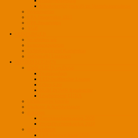
Initiativbewerbung
Mitarbeiter(in) (m/w/d) im Vertriebsinnendienst
Projektpartner
CPA-Imagevideo 2025
CPA-Imagevideo
AGB
LEISTUNGEN
So arbeiten wir
Leistungsspektrum
Lichtplanung und Konzeption
Individuelle Lösungen
INFORMATIONEN
HighLIGHTS on Focus
Drahtleuchten
LED-Stoffleuchte Lounge
Office-Line
SLIM DOWN Ringleuchte
Leuchtenserie LUNA
Lichtkonzept-Vorteile
Ökologie & Nachhaltigkeit
Kataloge
Zweckleuchtenkatalog 2020
Projektleuchtenkatalog 2024
Ideenwerkstatt
CPA Ideenwerkstatt 2020