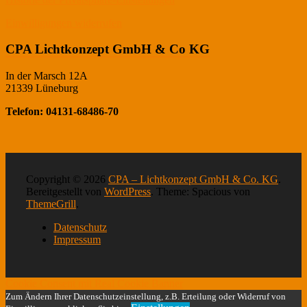
Einwilligungen widerrufen
CPA Lichtkonzept GmbH & Co KG
In der Marsch 12A
21339 Lüneburg
Telefon: 04131-68486-70
Copyright © 2026
CPA – Lichtkonzept GmbH & Co. KG
.
Bereitgestellt von
WordPress
. Theme: Spacious von
ThemeGrill
.
Datenschutz
Impressum
Cookie Consent mit Real Cookie Banner
Zum Ändern Ihrer Datenschutzeinstellung, z.B. Erteilung oder Widerruf von