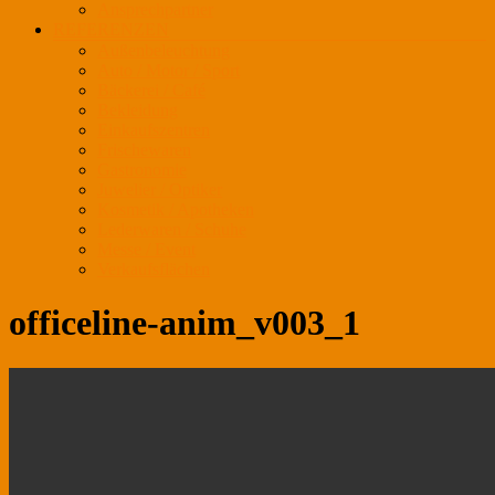
Ansprechpartner
REFERENZEN
Außenbeleuchtung
Auto / Motor / Sport
Bäckerei / Café
Bekleidung
Einkaufszentren
Frischewaren
Gastronomie
Juwelier / Optiker
Kosmetik / Apotheken
Lederwaren / Schuhe
Messe / Event
Verkaufsflächen
officeline-anim_v003_1