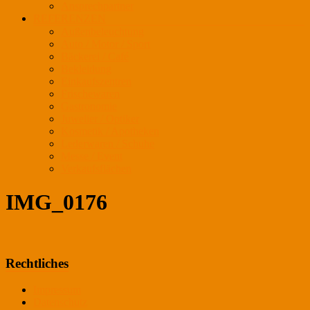
Ansprechpartner
REFERENZEN
Außenbeleuchtung
Auto / Motor / Sport
Bäckerei / Café
Bekleidung
Einkaufszentren
Frischewaren
Gastronomie
Juwelier / Optiker
Kosmetik / Apotheken
Lederwaren / Schuhe
Messe / Event
Verkaufsflächen
IMG_0176
Rechtliches
Impressum
Datenschutz