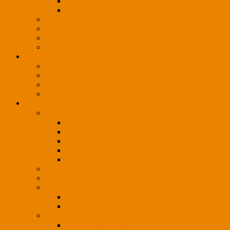
Initiativbewerbung
Mitarbeiter(in) (m/w/d) im Vertriebsinnendienst
Projektpartner
CPA-Imagevideo 2025
CPA-Imagevideo
AGB
LEISTUNGEN
So arbeiten wir
Leistungsspektrum
Lichtplanung und Konzeption
Individuelle Lösungen
INFORMATIONEN
HighLIGHTS on Focus
Drahtleuchten
LED-Stoffleuchte Lounge
Office-Line
SLIM DOWN Ringleuchte
Leuchtenserie LUNA
Lichtkonzept-Vorteile
Ökologie & Nachhaltigkeit
Kataloge
Zweckleuchtenkatalog 2020
Projektleuchtenkatalog 2024
Ideenwerkstatt
CPA Ideenwerkstatt 2020