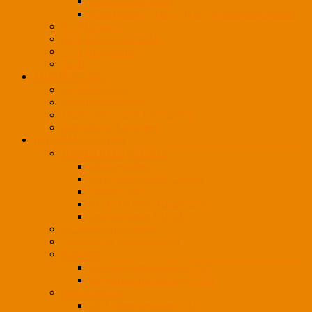
Initiativbewerbung
Mitarbeiter(in) (m/w/d) im Vertriebsinnendienst
Projektpartner
CPA-Imagevideo 2025
CPA-Imagevideo
AGB
LEISTUNGEN
So arbeiten wir
Leistungsspektrum
Lichtplanung und Konzeption
Individuelle Lösungen
INFORMATIONEN
HighLIGHTS on Focus
Drahtleuchten
LED-Stoffleuchte Lounge
Office-Line
SLIM DOWN Ringleuchte
Leuchtenserie LUNA
Lichtkonzept-Vorteile
Ökologie & Nachhaltigkeit
Kataloge
Zweckleuchtenkatalog 2020
Projektleuchtenkatalog 2024
Ideenwerkstatt
CPA Ideenwerkstatt 2020