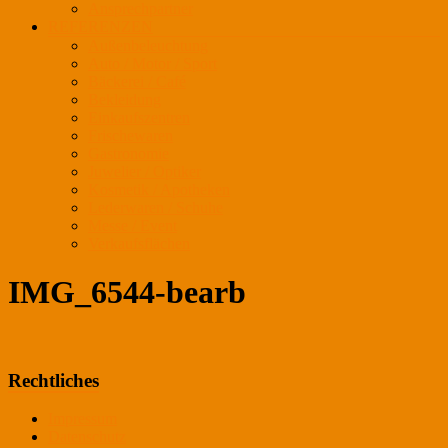
Ansprechpartner
REFERENZEN
Außenbeleuchtung
Auto / Motor / Sport
Bäckerei / Café
Bekleidung
Einkaufszentren
Frischewaren
Gastronomie
Juwelier / Optiker
Kosmetik / Apotheken
Lederwaren / Schuhe
Messe / Event
Verkaufsflächen
IMG_6544-bearb
Rechtliches
Impressum
Datenschutz