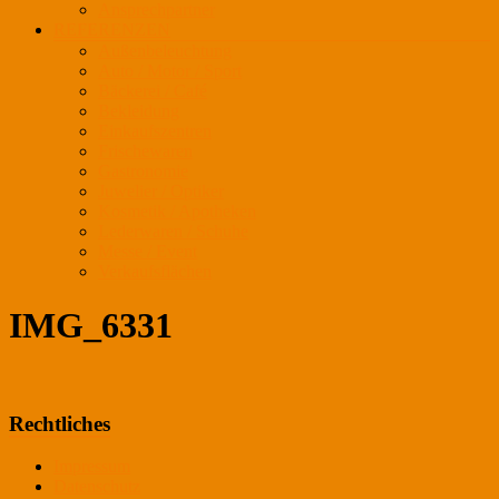
Ansprechpartner
REFERENZEN
Außenbeleuchtung
Auto / Motor / Sport
Bäckerei / Café
Bekleidung
Einkaufszentren
Frischewaren
Gastronomie
Juwelier / Optiker
Kosmetik / Apotheken
Lederwaren / Schuhe
Messe / Event
Verkaufsflächen
IMG_6331
Rechtliches
Impressum
Datenschutz