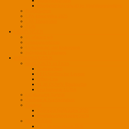
Initiativbewerbung
Mitarbeiter(in) (m/w/d) im Vertriebsinnendienst
Projektpartner
CPA-Imagevideo 2025
CPA-Imagevideo
AGB
LEISTUNGEN
So arbeiten wir
Leistungsspektrum
Lichtplanung und Konzeption
Individuelle Lösungen
INFORMATIONEN
HighLIGHTS on Focus
Drahtleuchten
LED-Stoffleuchte Lounge
Office-Line
SLIM DOWN Ringleuchte
Leuchtenserie LUNA
Lichtkonzept-Vorteile
Ökologie & Nachhaltigkeit
Kataloge
Zweckleuchtenkatalog 2020
Projektleuchtenkatalog 2024
Ideenwerkstatt
CPA Ideenwerkstatt 2020