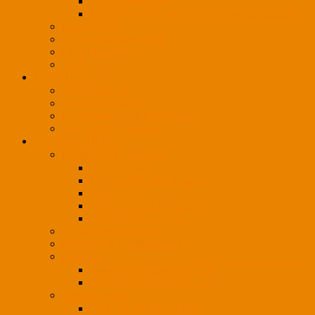
Initiativbewerbung
Mitarbeiter(in) (m/w/d) im Vertriebsinnendienst
Projektpartner
CPA-Imagevideo 2025
CPA-Imagevideo
AGB
LEISTUNGEN
So arbeiten wir
Leistungsspektrum
Lichtplanung und Konzeption
Individuelle Lösungen
INFORMATIONEN
HighLIGHTS on Focus
Drahtleuchten
LED-Stoffleuchte Lounge
Office-Line
SLIM DOWN Ringleuchte
Leuchtenserie LUNA
Lichtkonzept-Vorteile
Ökologie & Nachhaltigkeit
Kataloge
Zweckleuchtenkatalog 2020
Projektleuchtenkatalog 2024
Ideenwerkstatt
CPA Ideenwerkstatt 2020