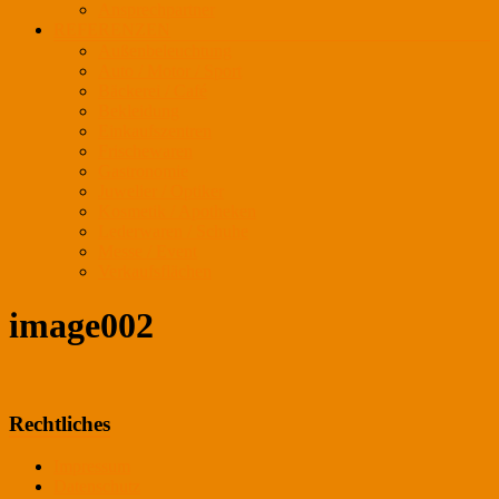
Ansprechpartner
REFERENZEN
Außenbeleuchtung
Auto / Motor / Sport
Bäckerei / Café
Bekleidung
Einkaufszentren
Frischewaren
Gastronomie
Juwelier / Optiker
Kosmetik / Apotheken
Lederwaren / Schuhe
Messe / Event
Verkaufsflächen
image002
Rechtliches
Impressum
Datenschutz