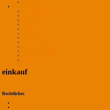
Ansprechpartner
REFERENZEN
Außenbeleuchtung
Auto / Motor / Sport
Bäckerei / Café
Bekleidung
Einkaufszentren
Frischewaren
Gastronomie
Juwelier / Optiker
Kosmetik / Apotheken
Lederwaren / Schuhe
Messe / Event
Verkaufsflächen
einkauf
Rechtliches
Impressum
Datenschutz