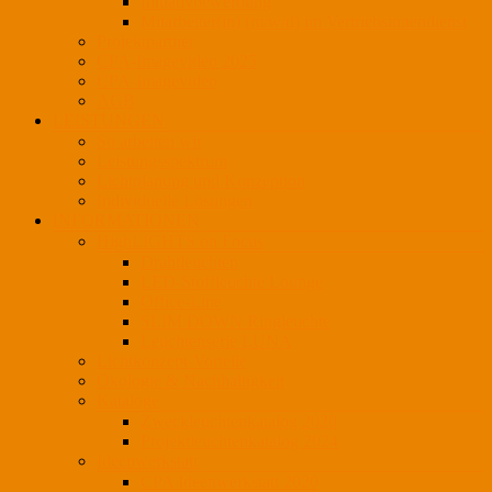
Initiativbewerbung
Mitarbeiter(in) (m/w/d) im Vertriebsinnendienst
Projektpartner
CPA-Imagevideo 2025
CPA-Imagevideo
AGB
LEISTUNGEN
So arbeiten wir
Leistungsspektrum
Lichtplanung und Konzeption
Individuelle Lösungen
INFORMATIONEN
HighLIGHTS on Focus
Drahtleuchten
LED-Stoffleuchte Lounge
Office-Line
SLIM DOWN Ringleuchte
Leuchtenserie LUNA
Lichtkonzept-Vorteile
Ökologie & Nachhaltigkeit
Kataloge
Zweckleuchtenkatalog 2020
Projektleuchtenkatalog 2024
Ideenwerkstatt
CPA Ideenwerkstatt 2020