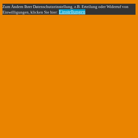
Cookie Consent mit Real Cookie Banner
Zum Ändern Ihrer Datenschutzeinstellung, z.B. Erteilung oder Widerruf von
Einstellungen
Einwilligungen, klicken Sie hier: