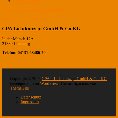
Kontaktformular
Historie der Privatsphäre-Einstellungen
Einwilligungen widerrufen
CPA Lichtkonzept GmbH & Co KG
In der Marsch 12A
21339 Lüneburg
Telefon: 04131-68486-70
Copyright © 2026
CPA – Lichtkonzept GmbH & Co. KG
.
Bereitgestellt von
WordPress
. Theme: Spacious von
ThemeGrill
.
Datenschutz
Impressum