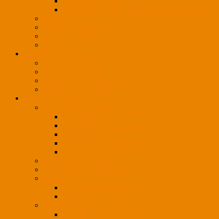
Initiativbewerbung
Mitarbeiter(in) (m/w/d) im Vertriebsinnendienst
Projektpartner
CPA-Imagevideo 2025
CPA-Imagevideo
AGB
LEISTUNGEN
So arbeiten wir
Leistungsspektrum
Lichtplanung und Konzeption
Individuelle Lösungen
INFORMATIONEN
HighLIGHTS on Focus
Drahtleuchten
LED-Stoffleuchte Lounge
Office-Line
SLIM DOWN Ringleuchte
Leuchtenserie LUNA
Lichtkonzept-Vorteile
Ökologie & Nachhaltigkeit
Kataloge
Zweckleuchtenkatalog 2020
Projektleuchtenkatalog 2024
Ideenwerkstatt
CPA Ideenwerkstatt 2020