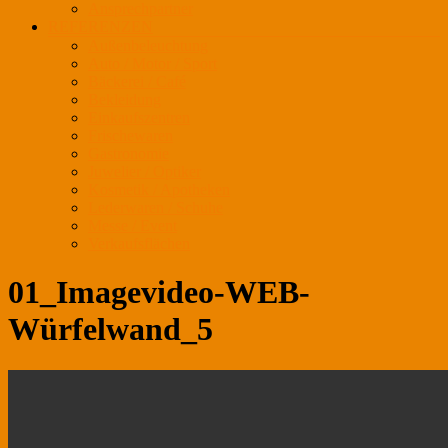
Ansprechpartner
REFERENZEN
Außenbeleuchtung
Auto / Motor / Sport
Bäckerei / Café
Bekleidung
Einkaufszentren
Frischewaren
Gastronomie
Juwelier / Optiker
Kosmetik / Apotheken
Lederwaren / Schuhe
Messe / Event
Verkaufsflächen
01_Imagevideo-WEB-
Würfelwand_5