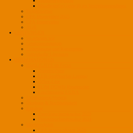
Initiativbewerbung
Mitarbeiter(in) (m/w/d) im Vertriebsinnendienst
Projektpartner
CPA-Imagevideo 2025
CPA-Imagevideo
AGB
LEISTUNGEN
So arbeiten wir
Leistungsspektrum
Lichtplanung und Konzeption
Individuelle Lösungen
INFORMATIONEN
HighLIGHTS on Focus
Drahtleuchten
LED-Stoffleuchte Lounge
Office-Line
SLIM DOWN Ringleuchte
Leuchtenserie LUNA
Lichtkonzept-Vorteile
Ökologie & Nachhaltigkeit
Kataloge
Zweckleuchtenkatalog 2020
Projektleuchtenkatalog 2024
Ideenwerkstatt
CPA Ideenwerkstatt 2020