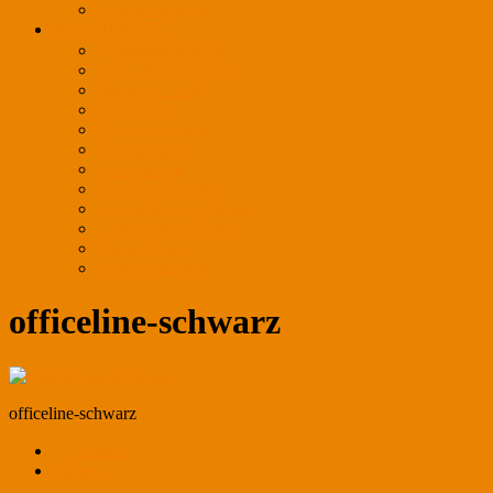
Ansprechpartner
REFERENZEN
Außenbeleuchtung
Auto / Motor / Sport
Bäckerei / Café
Bekleidung
Einkaufszentren
Frischewaren
Gastronomie
Juwelier / Optiker
Kosmetik / Apotheken
Lederwaren / Schuhe
Messe / Event
Verkaufsflächen
officeline-schwarz
officeline-schwarz
← Zurück
Weiter →