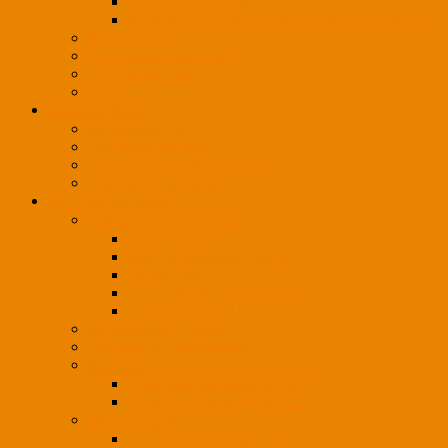
Initiativbewerbung
Mitarbeiter(in) (m/w/d) im Vertriebsinnendienst
Projektpartner
CPA-Imagevideo 2025
CPA-Imagevideo
AGB
LEISTUNGEN
So arbeiten wir
Leistungsspektrum
Lichtplanung und Konzeption
Individuelle Lösungen
INFORMATIONEN
HighLIGHTS on Focus
Drahtleuchten
LED-Stoffleuchte Lounge
Office-Line
SLIM DOWN Ringleuchte
Leuchtenserie LUNA
Lichtkonzept-Vorteile
Ökologie & Nachhaltigkeit
Kataloge
Zweckleuchtenkatalog 2020
Projektleuchtenkatalog 2024
Ideenwerkstatt
CPA Ideenwerkstatt 2020