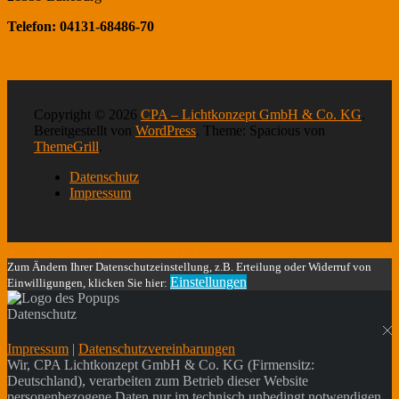
Telefon: 04131-68486-70
Copyright © 2026
CPA – Lichtkonzept GmbH & Co. KG
.
Bereitgestellt von
WordPress
. Theme: Spacious von
ThemeGrill
.
Datenschutz
Impressum
Cookie Consent mit Real Cookie Banner
Zum Ändern Ihrer Datenschutzeinstellung, z.B. Erteilung oder Widerruf von
Einstellungen
Einwilligungen, klicken Sie hier:
Datenschutz
Impressum
|
Datenschutzvereinbarungen
Wir, CPA Lichtkonzept GmbH & Co. KG (Firmensitz:
Deutschland), verarbeiten zum Betrieb dieser Website
personenbezogene Daten nur im technisch unbedingt notwendigen