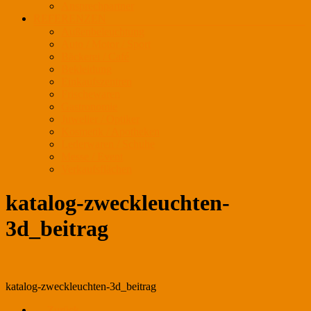
Ansprechpartner
REFERENZEN
Außenbeleuchtung
Auto / Motor / Sport
Bäckerei / Café
Bekleidung
Einkaufszentren
Frischewaren
Gastronomie
Juwelier / Optiker
Kosmetik / Apotheken
Lederwaren / Schuhe
Messe / Event
Verkaufsflächen
katalog-zweckleuchten-
3d_beitrag
katalog-zweckleuchten-3d_beitrag
← Zurück