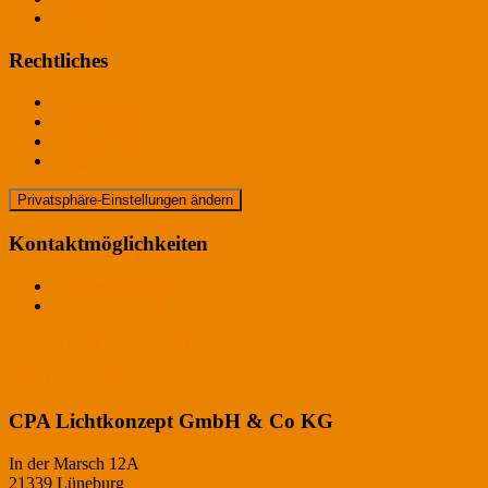
Weiter →
Rechtliches
Impressum
Datenschutz
Bildnachweis
AGB
Privatsphäre-Einstellungen ändern
Kontaktmöglichkeiten
Ansprechpartner
Kontaktformular
Historie der Privatsphäre-Einstellungen
Einwilligungen widerrufen
CPA Lichtkonzept GmbH & Co KG
In der Marsch 12A
21339 Lüneburg