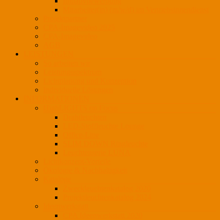
Initiativbewerbung
Mitarbeiter(in) (m/w/d) im Vertriebsinnendienst
Projektpartner
CPA-Imagevideo 2025
CPA-Imagevideo
AGB
LEISTUNGEN
So arbeiten wir
Leistungsspektrum
Lichtplanung und Konzeption
Individuelle Lösungen
INFORMATIONEN
HighLIGHTS on Focus
Drahtleuchten
LED-Stoffleuchte Lounge
Office-Line
SLIM DOWN Ringleuchte
Leuchtenserie LUNA
Lichtkonzept-Vorteile
Ökologie & Nachhaltigkeit
Kataloge
Zweckleuchtenkatalog 2020
Projektleuchtenkatalog 2024
Ideenwerkstatt
CPA Ideenwerkstatt 2020