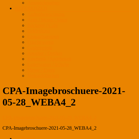
Ansprechpartner
REFERENZEN
Außenbeleuchtung
Auto / Motor / Sport
Bäckerei / Café
Bekleidung
Einkaufszentren
Frischewaren
Gastronomie
Juwelier / Optiker
Kosmetik / Apotheken
Lederwaren / Schuhe
Messe / Event
Verkaufsflächen
CPA-Imagebroschuere-2021-
05-28_WEBA4_2
CPA-Imagebroschuere-2021-05-28_WEBA4_2
CPA-Imagebroschuere-2021-05-28_WEBA4_2
← Zurück